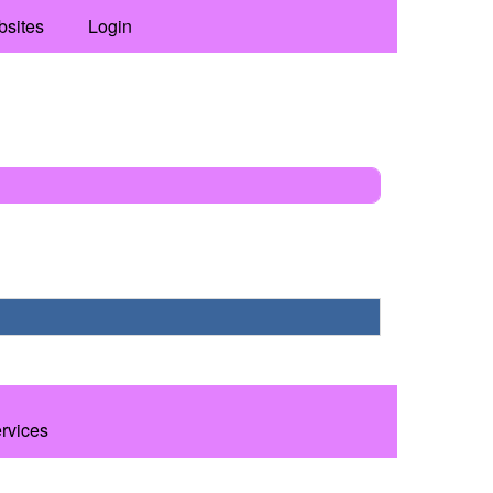
bsites
Login
ervices