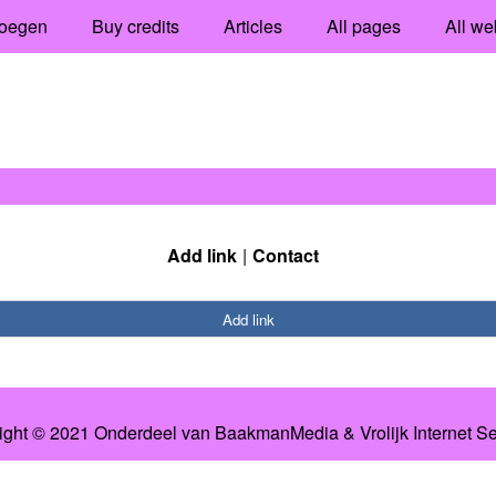
oegen
Buy credits
Articles
All pages
All we
Add link
Contact
Add link
ight © 2021 Onderdeel van
BaakmanMedia
&
Vrolijk Internet S